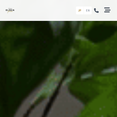
JP
EN