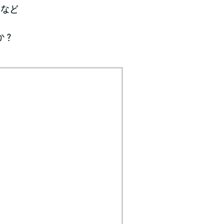
」など
か？